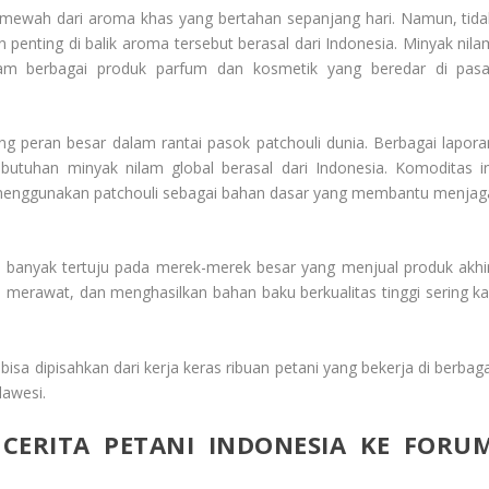
mewah dari aroma khas yang bertahan sepanjang hari. Namun, tida
enting di balik aroma tersebut berasal dari Indonesia. Minyak nila
am berbagai produk parfum dan kosmetik yang beredar di pasa
g peran besar dalam rantai pasok patchouli dunia. Berbagai lapora
utuhan minyak nilam global berasal dari Indonesia. Komoditas in
um menggunakan patchouli sebagai bahan dasar yang membantu menjag
ih banyak tertuju pada merek-merek besar yang menjual produk akhir
merawat, dan menghasilkan bahan baku berkualitas tinggi sering kal
bisa dipisahkan dari kerja keras ribuan petani yang bekerja di berbaga
lawesi.
ERITA PETANI INDONESIA KE FORU