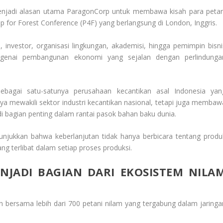
enjadi alasan utama ParagonCorp untuk membawa kisah para petan
ip for Forest Conference (P4F) yang berlangsung di London, Inggris.
investor, organisasi lingkungan, akademisi, hingga pemimpin bisni
engenai pembangunan ekonomi yang sejalan dengan perlindunga
ebagai satu-satunya perusahaan kecantikan asal Indonesia yan
anya mewakili sektor industri kecantikan nasional, tetapi juga membaw
di bagian penting dalam rantai pasok bahan baku dunia.
unjukkan bahwa keberlanjutan tidak hanya berbicara tentang produ
ng terlibat dalam setiap proses produksi.
ENJADI BAGIAN DARI EKOSISTEM NILA
bersama lebih dari 700 petani nilam yang tergabung dalam jaringa