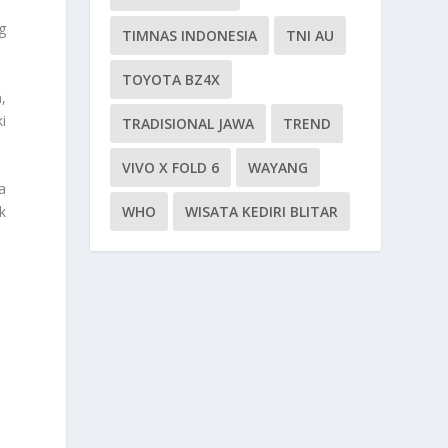
g
TIMNAS INDONESIA
TNI AU
TOYOTA BZ4X
,
i
TRADISIONAL JAWA
TREND
VIVO X FOLD 6
WAYANG
a
k
WHO
WISATA KEDIRI BLITAR