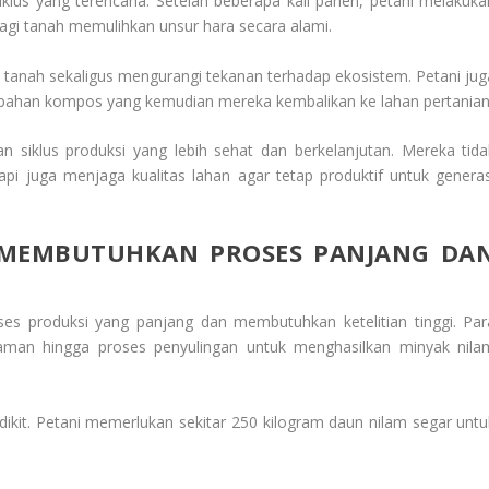
s yang terencana. Setelah beberapa kali panen, petani melakuka
gi tanah memulihkan unsur hara secara alami.
anah sekaligus mengurangi tekanan terhadap ekosistem. Petani jug
 bahan kompos yang kemudian mereka kembalikan ke lahan pertanian
an siklus produksi yang lebih sehat dan berkelanjutan. Mereka tida
pi juga menjaga kualitas lahan agar tetap produktif untuk generas
 MEMBUTUHKAN PROSES PANJANG DA
ses produksi yang panjang dan membutuhkan ketelitian tinggi. Par
naman hingga proses penyulingan untuk menghasilkan minyak nila
ikit. Petani memerlukan sekitar 250 kilogram daun nilam segar untu