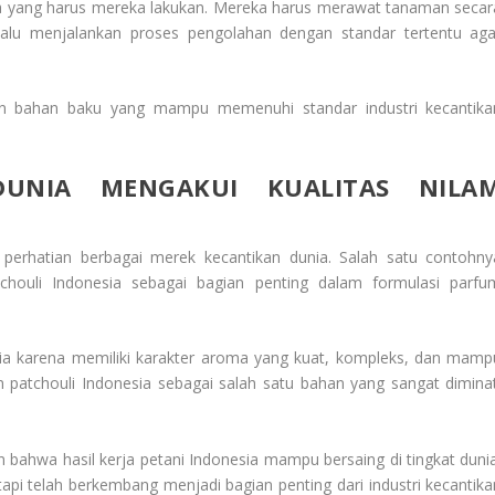
a yang harus mereka lakukan. Mereka harus merawat tanaman secar
alu menjalankan proses pengolahan dengan standar tertentu aga
an bahan baku yang mampu memenuhi standar industri kecantika
DUNIA MENGAKUI KUALITAS NILA
 perhatian berbagai merek kecantikan dunia. Salah satu contohny
ouli Indonesia sebagai bagian penting dalam formulasi parfu
ia karena memiliki karakter aroma yang kuat, kompleks, dan mamp
n patchouli Indonesia sebagai salah satu bahan yang sangat diminat
bahwa hasil kerja petani Indonesia mampu bersaing di tingkat dunia
tapi telah berkembang menjadi bagian penting dari industri kecantika