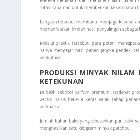
Mereka menanam dan memanen nilam dalam siklu
rotasi tanaman untuk memberikan kesempatan ba
Langkah tersebut membantu menjaga kesuburan t
memanfaatkan limbah hasil penyulingan sebagai
Melalui praktik tersebut, para petani menciptak
hanya mengejar hasil panen jangka pendek, teta
berikutnya.
PRODUKSI MINYAK NILAM
KETEKUNAN
Di balik sebotol parfum premium, terdapat pro
petani harus bekerja keras sejak tahap pena
berkualitas.
Jumlah bahan baku yang dibutuhkan pun tidak sed
menghasilkan satu kilogram minyak patchouli.