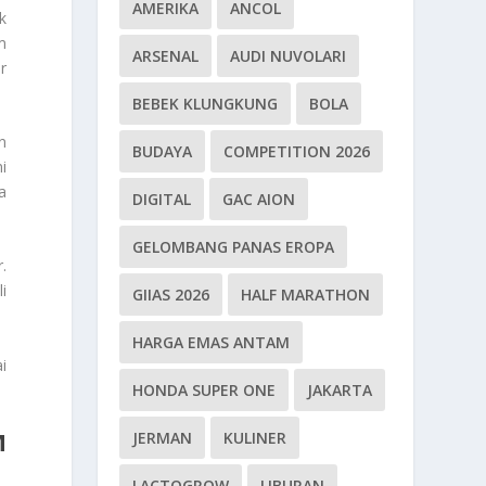
AMERIKA
ANCOL
k
m
ARSENAL
AUDI NUVOLARI
r
BEBEK KLUNGKUNG
BOLA
n
BUDAYA
COMPETITION 2026
i
a
DIGITAL
GAC AION
GELOMBANG PANAS EROPA
.
i
GIIAS 2026
HALF MARATHON
HARGA EMAS ANTAM
i
HONDA SUPER ONE
JAKARTA
M
JERMAN
KULINER
LACTOGROW
LIBURAN