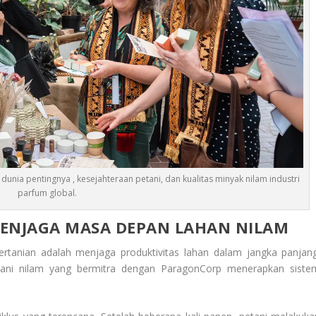
nia pentingnya , kesejahteraan petani, dan kualitas minyak nilam industri
parfum global.
MENJAGA MASA DEPAN LAHAN NILAM
pertanian adalah menjaga produktivitas lahan dalam jangka panjang
tani nilam yang bermitra dengan ParagonCorp menerapkan siste