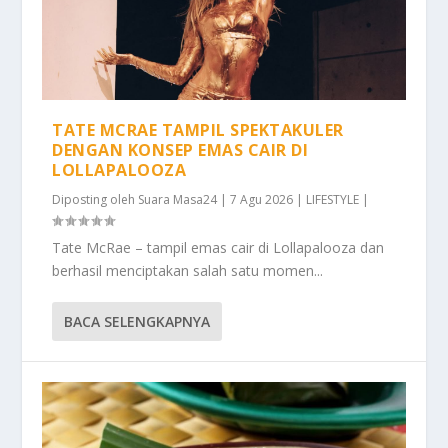
TATE MCRAE TAMPIL SPEKTAKULER
DENGAN KONSEP EMAS CAIR DI
LOLLAPALOOZA
Diposting oleh
Suara Masa24
|
7 Agu 2026
|
LIFESTYLE
|
Tate McRae – tampil emas cair di Lollapalooza dan
berhasil menciptakan salah satu momen...
BACA SELENGKAPNYA