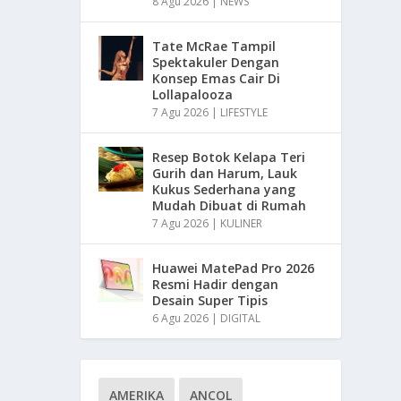
8 Agu 2026
|
NEWS
Tate McRae Tampil
Spektakuler Dengan
Konsep Emas Cair Di
Lollapalooza
7 Agu 2026
|
LIFESTYLE
Resep Botok Kelapa Teri
Gurih dan Harum, Lauk
Kukus Sederhana yang
Mudah Dibuat di Rumah
7 Agu 2026
|
KULINER
Huawei MatePad Pro 2026
Resmi Hadir dengan
Desain Super Tipis
6 Agu 2026
|
DIGITAL
AMERIKA
ANCOL