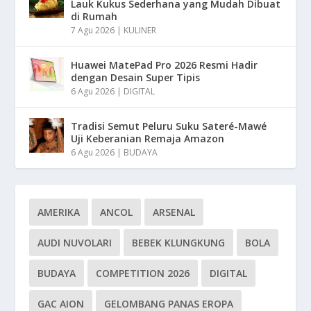
Lauk Kukus Sederhana yang Mudah Dibuat
di Rumah
7 Agu 2026
|
KULINER
Huawei MatePad Pro 2026 Resmi Hadir
dengan Desain Super Tipis
6 Agu 2026
|
DIGITAL
Tradisi Semut Peluru Suku Sateré-Mawé
Uji Keberanian Remaja Amazon
6 Agu 2026
|
BUDAYA
AMERIKA
ANCOL
ARSENAL
AUDI NUVOLARI
BEBEK KLUNGKUNG
BOLA
BUDAYA
COMPETITION 2026
DIGITAL
GAC AION
GELOMBANG PANAS EROPA