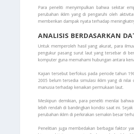
Para peneliti menyimpulkan bahwa sekitar emp
perubahan iklim yang di pengaruhi oleh aktivi
memberikan dampak nyata terhadap meningkatnya 
ANALISIS BERDASARKAN D
Untuk memperoleh hasil yang akurat, para ilmuw
pengukur pasang surut laut yang tersebar di be
komputer guna memahami hubungan antara kenai
Kajian tersebut berfokus pada periode tahun 190
2005 belum tersedia simulasi iklim yang di nilai 
manusia terhadap kenaikan permukaan laut.
Meskipun demikian, para peneliti menilai bahw
lebih rendah di bandingkan kondisi saat ini. Se
perubahan iklim di perkirakan semakin besar terha
Penelitian juga membedakan berbagai faktor ya