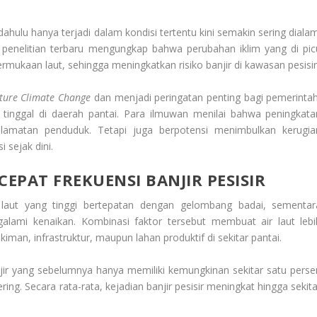
ahulu hanya terjadi dalam kondisi tertentu kini semakin sering dialam
h penelitian terbaru mengungkap bahwa perubahan iklim yang di pic
mukaan laut, sehingga meningkatkan risiko banjir di kawasan pesisir
ture Climate Change
dan menjadi peringatan penting bagi pemerintah
tinggal di daerah pantai. Para ilmuwan menilai bahwa peningkata
lamatan penduduk. Tetapi juga berpotensi menimbulkan kerugia
 sejak dini.
EPAT FREKUENSI BANJIR PESISIR
g laut yang tinggi bertepatan dengan gelombang badai, sementar
alami kenaikan. Kombinasi faktor tersebut membuat air laut lebi
n, infrastruktur, maupun lahan produktif di sekitar pantai.
njir yang sebelumnya hanya memiliki kemungkinan sekitar satu perse
ering. Secara rata-rata, kejadian banjir pesisir meningkat hingga sekit