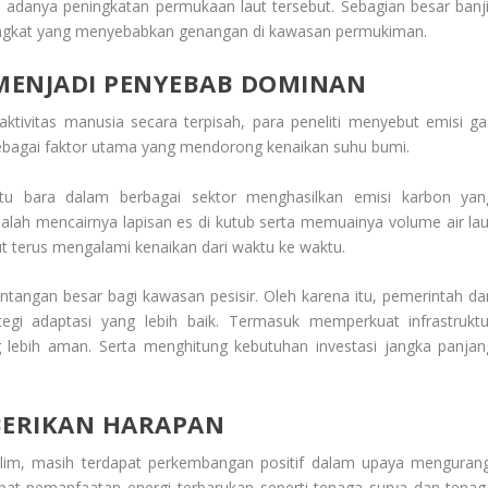
 adanya peningkatan permukaan laut tersebut. Sebagian besar banji
tingkat yang menyebabkan genangan di kawasan permukiman.
 MENJADI PENYEBAB DOMINAN
aktivitas manusia secara terpisah, para peneliti menyebut emisi ga
ebagai faktor utama yang mendorong kenaikan suhu bumi.
u bara dalam berbagai sektor menghasilkan emisi karbon yan
h mencairnya lapisan es di kutub serta memuainya volume air lau
t terus mengalami kenaikan dari waktu ke waktu.
antangan besar bagi kawasan pesisir. Oleh karena itu, pemerintah da
egi adaptasi yang lebih baik. Termasuk memperkuat infrastruktu
 lebih aman. Serta menghitung kebutuhan investasi jangka panjan
BERIKAN HARAPAN
lim, masih terdapat perkembangan positif dalam upaya mengurang
at pemanfaatan energi terbarukan seperti tenaga surya dan tenag