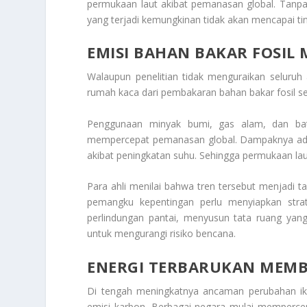
permukaan laut akibat pemanasan global. Tanpa
yang terjadi kemungkinan tidak akan mencapai 
EMISI BAHAN BAKAR FOSIL
Walaupun penelitian tidak menguraikan seluruh 
rumah kaca dari pembakaran bahan bakar fosil s
Penggunaan minyak bumi, gas alam, dan bat
mempercepat pemanasan global. Dampaknya adala
akibat peningkatan suhu. Sehingga permukaan lau
Para ahli menilai bahwa tren tersebut menjadi t
pemangku kepentingan perlu menyiapkan strat
perlindungan pantai, menyusun tata ruang yang
untuk mengurangi risiko bencana.
ENERGI TERBARUKAN MEM
Di tengah meningkatnya ancaman perubahan ik
emisi karbon. Berbagai negara mulai mempercep