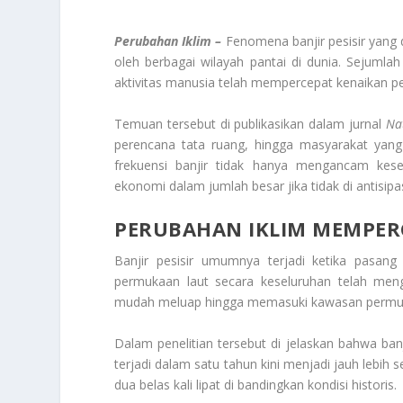
Perubahan Iklim –
Fenomena banjir pesisir yang d
oleh berbagai wilayah pantai di dunia. Sejumla
aktivitas manusia telah mempercepat kenaikan per
Temuan tersebut di publikasikan dalam jurnal
Na
perencana tata ruang, hingga masyarakat yang 
frekuensi banjir tidak hanya mengancam kese
ekonomi dalam jumlah besar jika tidak di antisipasi
PERUBAHAN IKLIM MEMPERC
Banjir pesisir umumnya terjadi ketika pasan
permukaan laut secara keseluruhan telah meng
mudah meluap hingga memasuki kawasan permukima
Dalam penelitian tersebut di jelaskan bahwa ba
terjadi dalam satu tahun kini menjadi jauh lebih s
dua belas kali lipat di bandingkan kondisi historis.