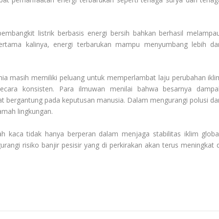
mbangkit listrik berbasis energi bersih bahkan berhasil melampau
 pertama kalinya, energi terbarukan mampu menyumbang lebih dar
a masih memiliki peluang untuk memperlambat laju perubahan ikli
secara konsisten. Para ilmuwan menilai bahwa besarnya dampa
t bergantung pada keputusan manusia. Dalam mengurangi polusi da
amah lingkungan.
 kaca tidak hanya berperan dalam menjaga stabilitas iklim global
angi risiko banjir pesisir yang di perkirakan akan terus meningkat d