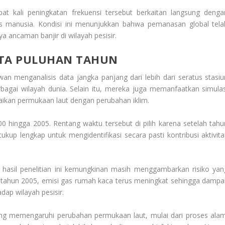
at kali peningkatan frekuensi tersebut berkaitan langsung denga
tas manusia. Kondisi ini menunjukkan bahwa pemanasan global tela
ancaman banjir di wilayah pesisir.
ATA PULUHAN TAHUN
an menganalisis data jangka panjang dari lebih dari seratus stasiu
rbagai wilayah dunia. Selain itu, mereka juga memanfaatkan simulas
kan permukaan laut dengan perubahan iklim.
0 hingga 2005. Rentang waktu tersebut di pilih karena setelah tahu
cukup lengkap untuk mengidentifikasi secara pasti kontribusi aktivita
a hasil penelitian ini kemungkinan masih menggambarkan risiko yan
jak tahun 2005, emisi gas rumah kaca terus meningkat sehingga dampa
dap wilayah pesisir.
ng memengaruhi perubahan permukaan laut, mulai dari proses alam