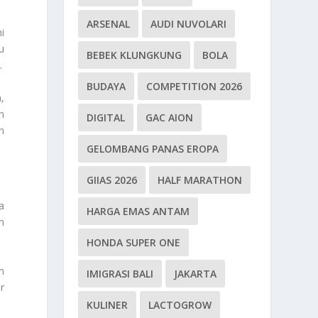
ARSENAL
AUDI NUVOLARI
i
u
BEBEK KLUNGKUNG
BOLA
.
BUDAYA
COMPETITION 2026
,
n
DIGITAL
GAC AION
n
GELOMBANG PANAS EROPA
GIIAS 2026
HALF MARATHON
a
HARGA EMAS ANTAM
h
HONDA SUPER ONE
n
IMIGRASI BALI
JAKARTA
ar
KULINER
LACTOGROW