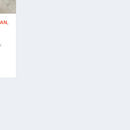
GAN,
k