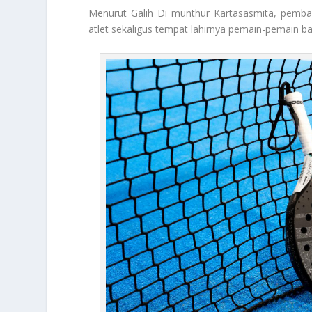
Menurut Galih Di munthur Kartasasmita, pemba
atlet sekaligus tempat lahirnya pemain-pemain b