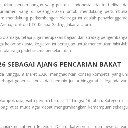
ukkan perkembangan yang pesat di Indonesia. Hal ini terlihat dar
a turnamen yang di selenggarakan untuk mendukung pertumbuha
alam mendukung perkembangan olahraga ini adalah penyelenggaraa
rena, rooftop KTC Kelapa Gading, Jakarta Utara.
i olahraga, tetapi juga merupakan bagian dari strategi pengembanga
ai kelompok usia, kegiatan ini bertujuan untuk menemukan bibit-bibi
 olahraga padel secara berkelanjutan.
6 SEBAGAI AJANG PENCARIAN BAKAT
a Minggu, 8 Maret 2026, menghadirkan konsep kompetisi yang uni
i berbagai generasi, mulai dari pemain junior hingga atlet legenda yan
elompok usia, yaitu pemain berusia 14 hingga 16 tahun. Kategori ini d
 bagi atlet muda agar dapat mengembangkan kemampuan sekaligu
ghadirkan kategori legenda. Dalam kategori ini, dua peserta yan