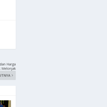
 dan Harga
k Melonjak
UTNYA