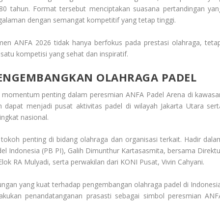
 80 tahun. Format tersebut menciptakan suasana pertandingan yan
laman dengan semangat kompetitif yang tetap tinggi.
amen ANFA 2026 tidak hanya berfokus pada prestasi olahraga, tetap
satu kompetisi yang sehat dan inspiratif.
ENGEMBANGKAN OLAHRAGA PADEL
di momentum penting dalam peresmian ANFA Padel Arena di kawasa
n dapat menjadi pusat aktivitas padel di wilayah Jakarta Utara sert
ngkat nasional.
tokoh penting di bidang olahraga dan organisasi terkait. Hadir dala
l Indonesia (PB PI), Galih Dimunthur Kartasasmita, bersama Direktu
ok RA Mulyadi, serta perwakilan dari KONI Pusat, Vivin Cahyani.
ungan yang kuat terhadap pengembangan olahraga padel di Indonesia
akukan penandatanganan prasasti sebagai simbol peresmian ANF