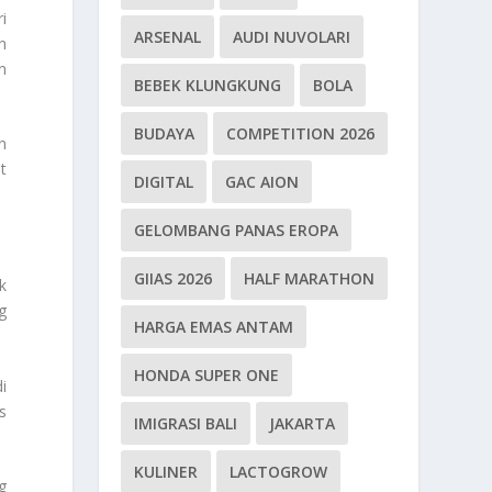
i
ARSENAL
AUDI NUVOLARI
n
n
BEBEK KLUNGKUNG
BOLA
BUDAYA
COMPETITION 2026
n
t
DIGITAL
GAC AION
GELOMBANG PANAS EROPA
GIIAS 2026
HALF MARATHON
k
g
HARGA EMAS ANTAM
HONDA SUPER ONE
i
s
IMIGRASI BALI
JAKARTA
KULINER
LACTOGROW
g