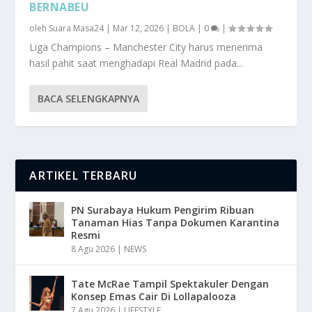
BERNABEU
oleh
Suara Masa24
|
Mar 12, 2026
|
BOLA
|
0
|
Liga Champions – Manchester City harus menerima
hasil pahit saat menghadapi Real Madrid pada...
BACA SELENGKAPNYA
ARTIKEL TERBARU
PN Surabaya Hukum Pengirim Ribuan
Tanaman Hias Tanpa Dokumen Karantina
Resmi
8 Agu 2026
|
NEWS
Tate McRae Tampil Spektakuler Dengan
Konsep Emas Cair Di Lollapalooza
7 Agu 2026
|
LIFESTYLE