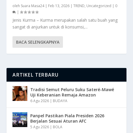
oleh
Suara Masa24
|
Feb 13, 2026
|
TREND
,
Uncategorized
|
0
|
Jenis Kurma – Kurma merupakan salah satu buah yang
sangat di anjurkan untuk di konsumsi,...
BACA SELENGKAPNYA
ARTIKEL TERBARU
Tradisi Semut Peluru Suku Sateré-Mawé
Uji Keberanian Remaja Amazon
6 Agu 2026
|
BUDAYA
Panpel Pastikan Piala Presiden 2026
Berjalan Sesuai Aturan AFC
5 Agu 2026
|
BOLA