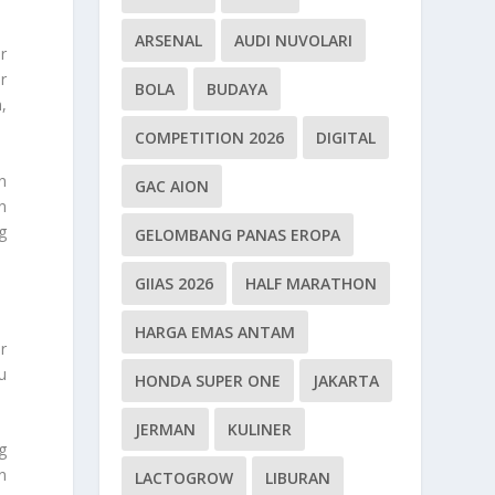
ARSENAL
AUDI NUVOLARI
r
r
BOLA
BUDAYA
,
COMPETITION 2026
DIGITAL
n
GAC AION
n
g
GELOMBANG PANAS EROPA
GIIAS 2026
HALF MARATHON
HARGA EMAS ANTAM
r
u
HONDA SUPER ONE
JAKARTA
JERMAN
KULINER
g
n
LACTOGROW
LIBURAN