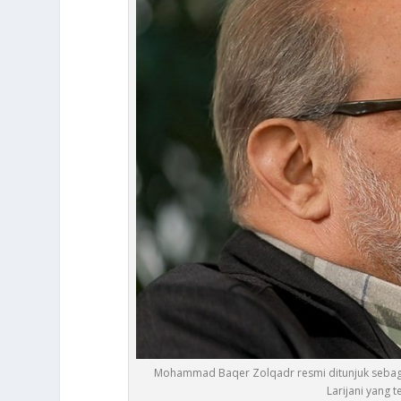
Mohammad Baqer Zolqadr resmi ditunjuk sebagai
Larijani yang 