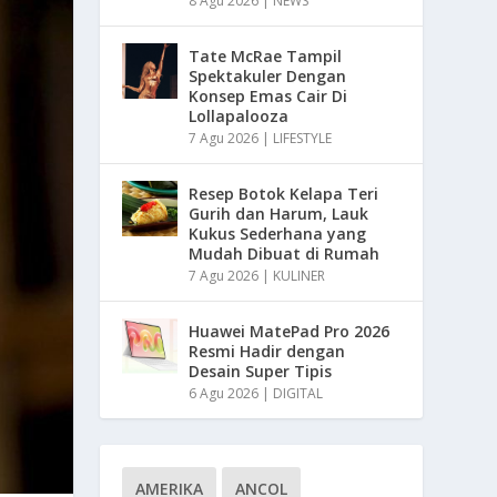
8 Agu 2026
|
NEWS
Tate McRae Tampil
Spektakuler Dengan
Konsep Emas Cair Di
Lollapalooza
7 Agu 2026
|
LIFESTYLE
Resep Botok Kelapa Teri
Gurih dan Harum, Lauk
Kukus Sederhana yang
Mudah Dibuat di Rumah
7 Agu 2026
|
KULINER
Huawei MatePad Pro 2026
Resmi Hadir dengan
Desain Super Tipis
6 Agu 2026
|
DIGITAL
AMERIKA
ANCOL