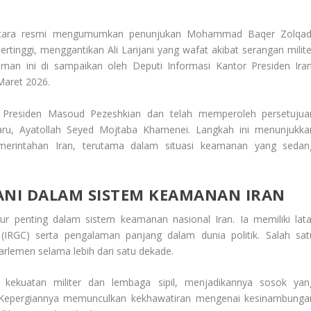
ecara resmi mengumumkan penunjukan Mohammad Baqer Zolqad
inggi, menggantikan Ali Larijani yang wafat akibat serangan milite
man ini di sampaikan oleh Deputi Informasi Kantor Presiden Iran
aret 2026.
it Presiden Masoud Pezeshkian dan telah memperoleh persetujua
baru, Ayatollah Seyed Mojtaba Khamenei. Langkah ini menunjukka
emerintahan Iran, terutama dalam situasi keamanan yang sedan
JANI DALAM SISTEM KEAMANAN IRAN
igur penting dalam sistem keamanan nasional Iran. Ia memiliki lata
(IRGC) serta pengalaman panjang dalam dunia politik. Salah sat
rlemen selama lebih dari satu dekade.
 kekuatan militer dan lembaga sipil, menjadikannya sosok yan
. Kepergiannya memunculkan kekhawatiran mengenai kesinambunga