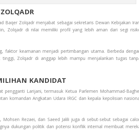
 ZOLQADR
Baqer Zolqadr menjabat sebagai sekretaris Dewan Kebijakan Iran
, Zolqadr di nilai memiliki profil yang lebih aman dari segi risik
ng, faktor keamanan menjadi pertimbangan utama. Berbeda denga
ik tinggi, Zolqadr di anggap lebih mampu menjalankan tugas tanp
ILIHAN KANDIDAT
t pengganti Larijani, termasuk Ketua Parlemen Mohammad-Baghe
ntan komandan Angkatan Udara IRGC dan kepala kepolisian nasiona
n, Mohsen Rezaei, dan Saeed Jalili juga di sebut-sebut sebagai calo
ngnya dukungan politik dan potensi konflik internal membuat merek