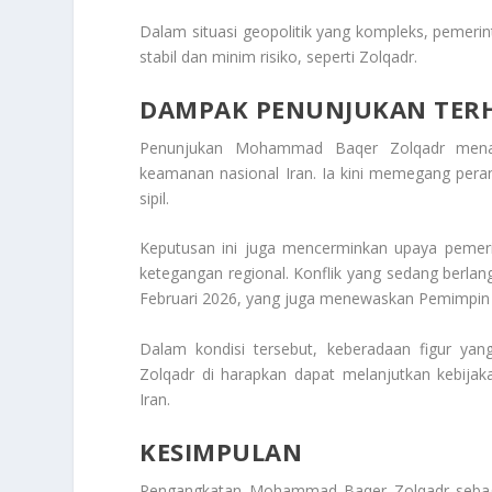
Dalam situasi geopolitik yang kompleks, pemerin
stabil dan minim risiko, seperti Zolqadr.
DAMPAK PENUNJUKAN TERH
Penunjukan Mohammad Baqer Zolqadr menan
keamanan nasional Iran. Ia kini memegang peran
sipil.
Keputusan ini juga mencerminkan upaya pemeri
ketegangan regional. Konflik yang sedang berlang
Februari 2026, yang juga menewaskan Pemimpin T
Dalam kondisi tersebut, keberadaan figur ya
Zolqadr di harapkan dapat melanjutkan kebijak
Iran.
KESIMPULAN
Pengangkatan Mohammad Baqer Zolqadr sebaga