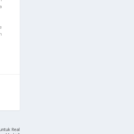
a
e
n
untuk Real