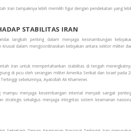
tah Iran tampaknya lebih memilih figur dengan pendekatan yang lebi
ADAP STABILITAS IRAN
dai langkah penting dalam menjaga kesinambungan kebijaka
 krusial dalam mengoordinasikan kebijakan antara sektor militer da
ntah Iran untuk mempertahankan stabilitas di tengah meningkatny
sung di picu oleh serangan militer Amerika Serikat dan Israel pada 2
ertinggi sebelumnya, Ayatollah Ali Khamenei.
ng mampu menjaga keseimbangan internal menjadi sangat penting
an strategis sekaligus menjaga integritas sistem keamanan nasiona
i Sekretaris Dewan Keamanan Nasional Tertinggi Iran merupaka