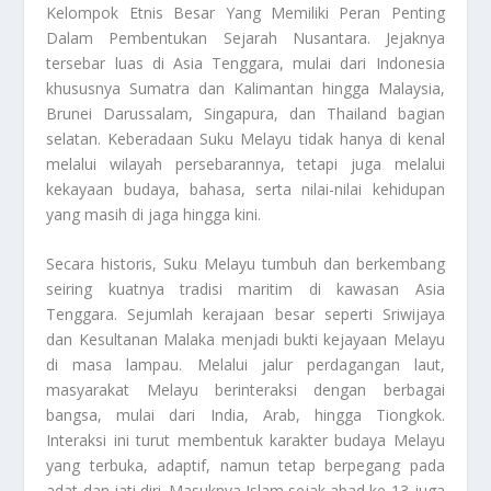
Kelompok Etnis Besar Yang Memiliki Peran Penting
Dalam Pembentukan Sejarah Nusantara. Jejaknya
tersebar luas di Asia Tenggara, mulai dari Indonesia
khususnya Sumatra dan Kalimantan hingga Malaysia,
Brunei Darussalam, Singapura, dan Thailand bagian
selatan. Keberadaan Suku Melayu tidak hanya di kenal
melalui wilayah persebarannya, tetapi juga melalui
kekayaan budaya, bahasa, serta nilai-nilai kehidupan
yang masih di jaga hingga kini.
Secara historis, Suku Melayu tumbuh dan berkembang
seiring kuatnya tradisi maritim di kawasan Asia
Tenggara. Sejumlah kerajaan besar seperti Sriwijaya
dan Kesultanan Malaka menjadi bukti kejayaan Melayu
di masa lampau. Melalui jalur perdagangan laut,
masyarakat Melayu berinteraksi dengan berbagai
bangsa, mulai dari India, Arab, hingga Tiongkok.
Interaksi ini turut membentuk karakter budaya Melayu
yang terbuka, adaptif, namun tetap berpegang pada
adat dan jati diri. Masuknya Islam sejak abad ke-13 juga